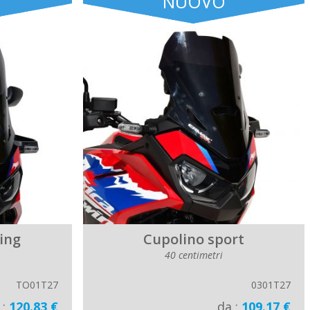
NUOVO
ing
Cupolino sport
40 centimetri
TO01T27
0301T27
 :
120.83 €
da :
109.17 €