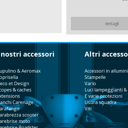
dettagli
i nostri accessori
altri accesso
cupulino & Aeromax
accessori in allumin
coprisella
stampelle
Deco et Design
vario
Ecopes & caches
Luci lampeggianti &
Extensions
e varie protezioni
fianchi Carenage
usura squadra
parafango
viti
parabrezza scooter
Parebrise moto
Parebrise Roadster