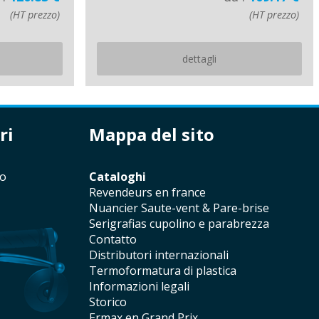
(HT prezzo)
(HT prezzo)
dettagli
ri
mappa del sito
io
cataloghi
revendeurs en france
Nuancier Saute-vent & Pare-brise
serigrafias cupolino e parabrezza
contatto
distributori internazionali
termoformatura di plastica
informazioni legali
storico
Ermax en Grand Prix