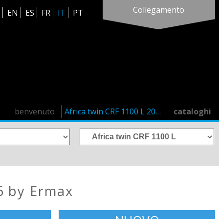
Collegamento
EN
ES
FR
IT
PT
benvenuto
Africa twin CRF 1100 L 2024/2026
cataloghi
6 by Ermax