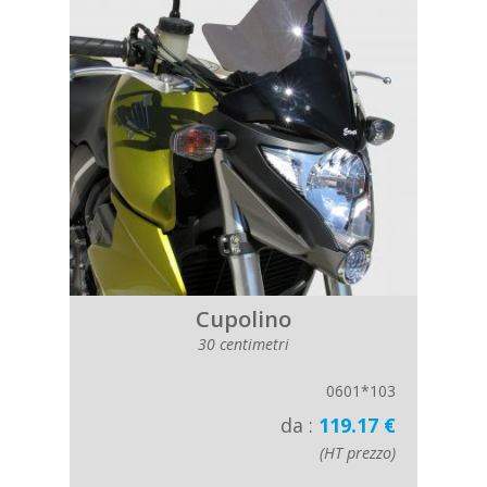
Cupolino
30 centimetri
0601*103
da :
119.17 €
(HT prezzo)