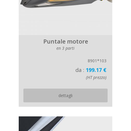
Puntale motore
en 3 parti
8901*103
da :
199.17 €
(HT prezzo)
dettagli