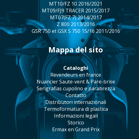
MT10/FZ 10 2016/2021
MT09/FJ9 TRACER 2015/2017
MT07(FZ 7) 2014/2017
Z 800 2013/2016
GSR 750 et GSX S 750 15/16 2011/2016
mappa del sito
cataloghi
revendeurs en france
Nuancier Saute-vent & Pare-brise
serigrafias cupolino e parabrezza
contatto
distributori internazionali
termoformatura di plastica
informazioni legali
storico
Ermax en Grand Prix