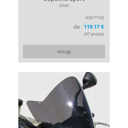
23cm
0301*103
da :
119.17 €
(HT prezzo)
dettagli