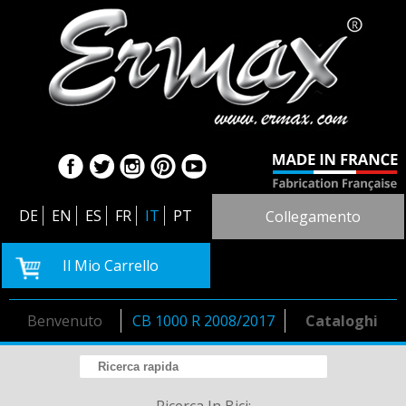
DE
EN
ES
FR
IT
PT
Collegamento
Il Mio Carrello
Benvenuto
CB 1000 R 2008/2017
Cataloghi