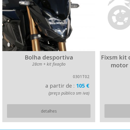
Bolha desportiva
Fixsm kit
28cm + kit fixação
motor 
0301T02
a partir de :
105 €
(preço público sm iva)
detalhes