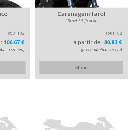
nco
Carenagem farol
28cm+ kit fixação
8501T02
1501T02
 :
106.67 €
a partir de :
80.83 €
úblico sm iva)
(preço público sm iva)
detalhes