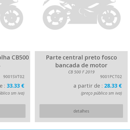
bolha CB500
Parte central preto fosco
bancada de motor
CB 500 F 2019
9001SVT02
9001PCT02
e :
33.33 €
a partir de :
28.33 €
úblico sm iva)
(preço público sm iva)
detalhes