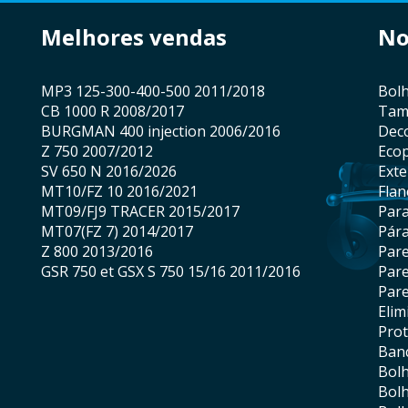
melhores vendas
n
MP3 125-300-400-500 2011/2018
bo
CB 1000 R 2008/2017
ta
BURGMAN 400 injection 2006/2016
De
Z 750 2007/2012
Eco
SV 650 N 2016/2026
Ext
MT10/FZ 10 2016/2021
fla
MT09/FJ9 TRACER 2015/2017
par
MT07(FZ 7) 2014/2017
pár
Z 800 2013/2016
Par
GSR 750 et GSX S 750 15/16 2011/2016
Par
Par
eli
pro
ba
bol
bol