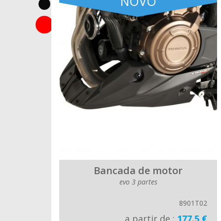
NOVO
Bancada de motor
evo 3 partes
8901T02
a partir de :
177.5 €