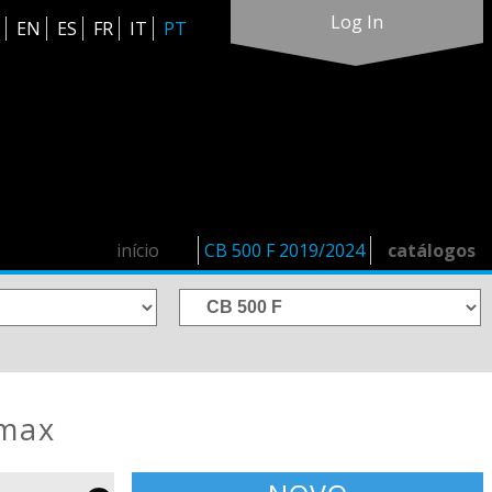
Log In
EN
ES
FR
IT
PT
início
CB 500 F 2019/2024
catálogos
rmax