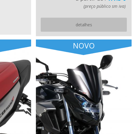
(preço público sm iva)
detalhes
NOVO