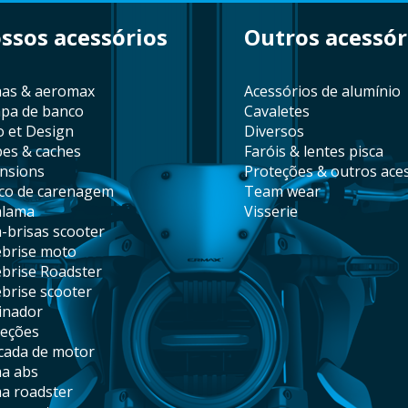
ossos acessórios
outros acessór
lhas & aeromax
acessórios de alumínio
mpa de banco
cavaletes
co et Design
diversos
pes & caches
faróis & lentes pisca
ensions
proteções & outros ace
nco de carenagem
team wear
alama
visserie
a-brisas scooter
ebrise moto
ebrise Roadster
ebrise scooter
minador
teções
ncada de motor
ha abs
ha roadster