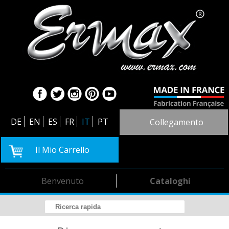
DE
EN
ES
FR
IT
PT
Collegamento
Il Mio Carrello
Benvenuto
Cataloghi