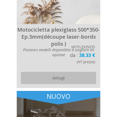
Motocicletta plexiglass 500*350-
Ep.3mm(découpe laser-bords
polis )
MTPLEXI5035
Plusieurs modelli disponibles à scegliere en
da :
38.33 €
opzione
(HT prezzo)
dettagli
NUOVO