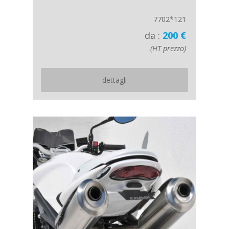
7702*121
da :
200 €
(HT prezzo)
dettagli