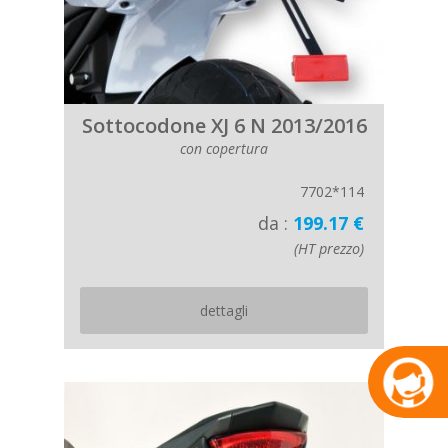
Sottocodone XJ 6 N 2013/2016
con copertura
7702*114
da :
199.17 €
(HT prezzo)
dettagli