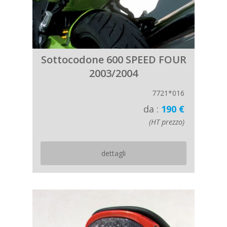
Sottocodone 600 SPEED FOUR
2003/2004
7721*016
da :
190 €
(HT prezzo)
dettagli