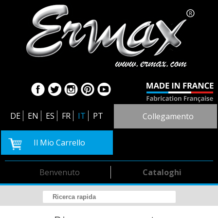
DE
EN
ES
FR
IT
PT
Collegamento
Il Mio Carrello
Benvenuto
Cataloghi