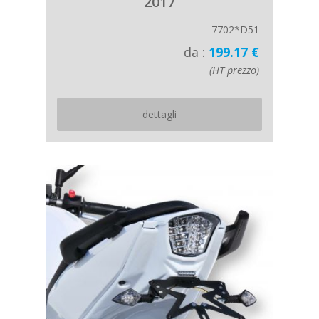
2017
7702*D51
da :
199.17 €
(HT prezzo)
dettagli