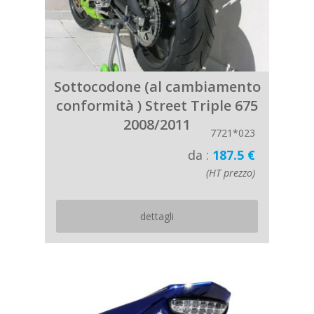
Sottocodone (al cambiamento
conformità ) Street Triple 675
2008/2011
7721*023
da :
187.5 €
(HT prezzo)
dettagli