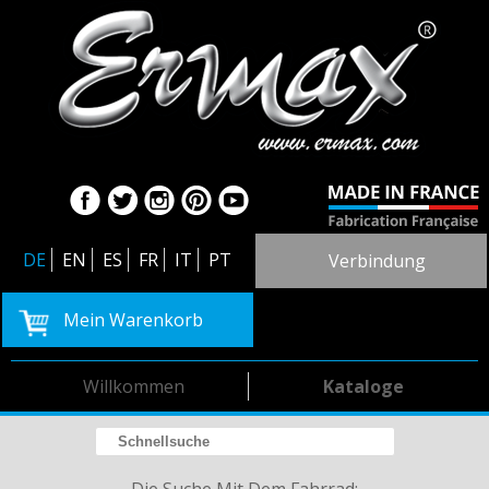
DE
EN
ES
FR
IT
PT
Verbindung
Mein Warenkorb
Willkommen
Kataloge