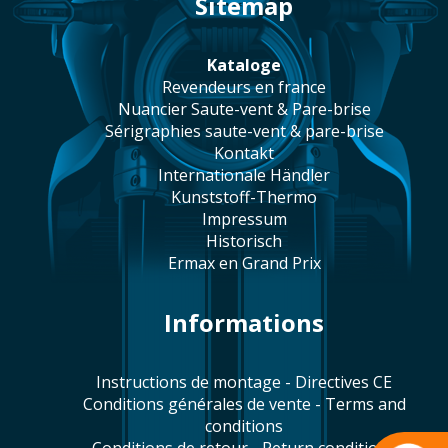
Sitemap
Kataloge
revendeurs en france
Nuancier Saute-vent & Pare-brise
sérigraphies saute-vent & pare-brise
Kontakt
Internationale Händler
Kunststoff-Thermo
Impressum
historisch
Ermax en Grand Prix
Informations
Instructions de montage - Directives CE
Conditions générales de vente - Terms and
conditions