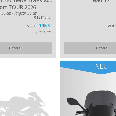
tzschiebe TIGER 800
Bad TZ
ort TOUR 2026
 58 cm / largeur 36 cm
0121*043
von :
145 €
von
(Preis ht)
Details
Details
NEU