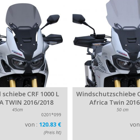
l schiebe CRF 1000 L
Windschutzschiebe C
A TWIN 2016/2018
Africa Twin 2016
45cm
50 cm
0201*099
von :
120.83 €
von
(Preis ht)