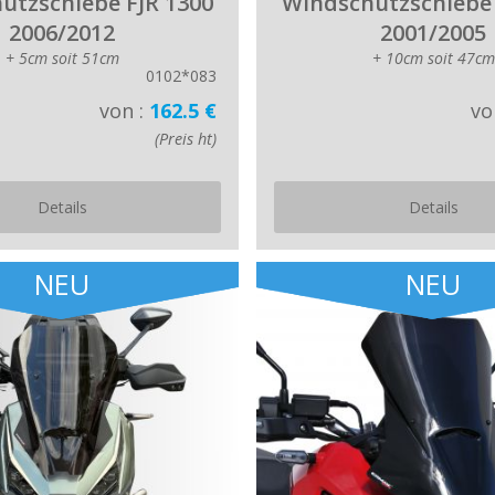
utzschiebe FJR 1300
Windschutzschiebe 
2006/2012
2001/2005
+ 5cm soit 51cm
+ 10cm soit 47cm
0102*083
von :
162.5 €
vo
(Preis ht)
Details
Details
NEU
NEU