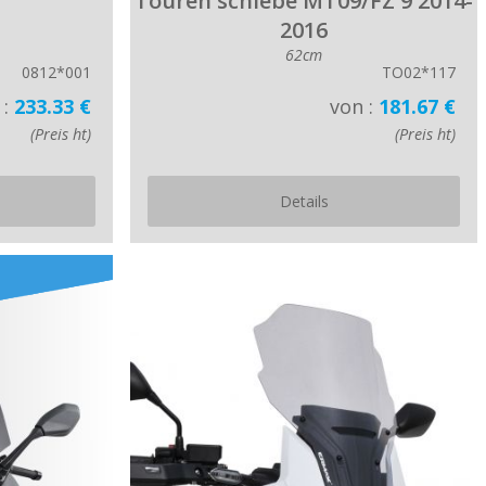
Touren schiebe MT09/FZ 9 2014-
2016
62cm
0812*001
TO02*117
 :
233.33 €
von :
181.67 €
(Preis ht)
(Preis ht)
Details