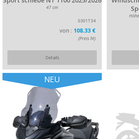
Sport schiebe NT 1100 2025/2026
Windschu
47 cm
Sp
Höhe
0301T34
von :
108.33 €
(Preis ht)
Details
NEU