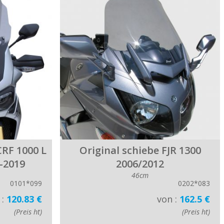
RF 1000 L
Original schiebe FJR 1300
-2019
2006/2012
46cm
0101*099
0202*083
 :
120.83 €
von :
162.5 €
(Preis ht)
(Preis ht)