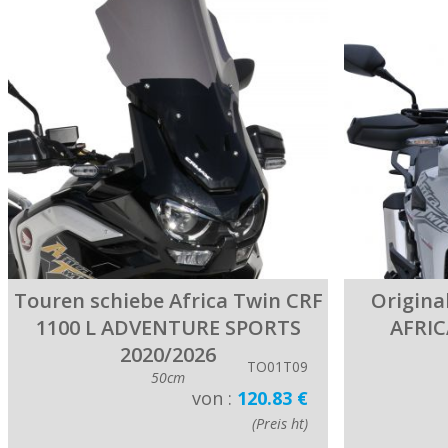
Touren schiebe Africa Twin CRF
Origina
1100 L ADVENTURE SPORTS
AFRIC
2020/2026
TO01T09
50cm
von :
120.83 €
(Preis ht)