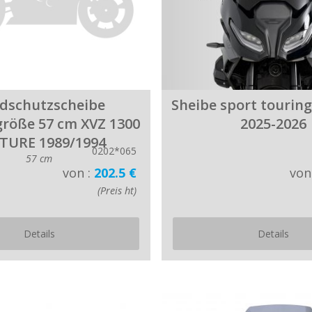
dschutzscheibe
Sheibe sport touring
größe 57 cm XVZ 1300
2025-2026
TURE 1989/1994
0202*065
57 cm
von :
202.5 €
von
(Preis ht)
Details
Details