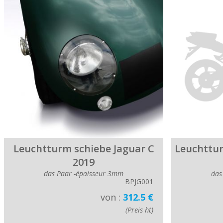
Leuchtturm schiebe Jaguar C
Leuchttur
2019
das Paar -épaisseur 3mm
das
BPJG001
von :
312.5 €
(Preis ht)