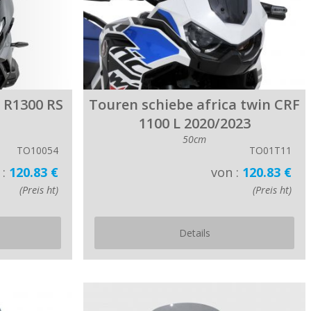
 R1300 RS
Touren schiebe africa twin CRF
1100 L 2020/2023
50cm
TO10054
TO01T11
 :
120.83 €
von :
120.83 €
(Preis ht)
(Preis ht)
Details