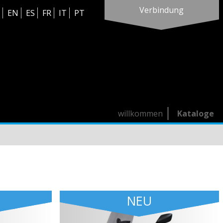
Verbindung
EN
ES
FR
IT
PT
willkommen
Kataloge
NEU