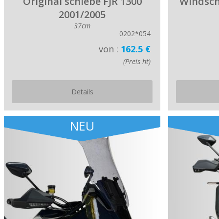
Original schiebe FJR 1300
Windsch
2001/2005
37cm
0202*054
von :
162.5 €
(Preis ht)
Details
NEU