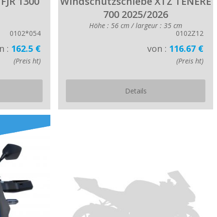
FJR 1300
Windschutzschiebe XTZ TENERE
700 2025/2026
Höhe : 56 cm / largeur : 35 cm
0102*054
0102Z12
n :
162.5 €
von :
116.67 €
(Preis ht)
(Preis ht)
Details