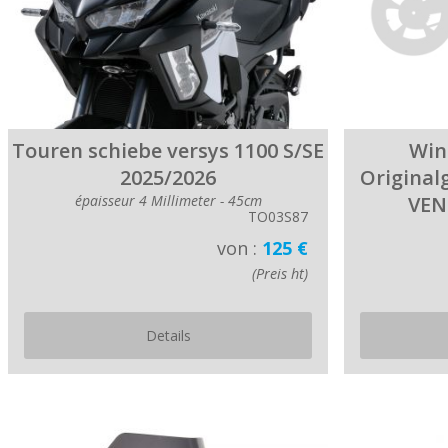
Touren schiebe versys 1100 S/SE
Win
2025/2026
Original
épaisseur 4 Millimeter - 45cm
VEN
TO03S87
von :
125 €
(Preis ht)
Details