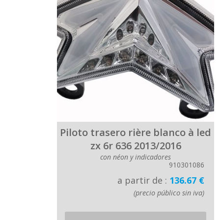
Piloto trasero rière blanco à led
zx 6r 636 2013/2016
con néon y indicadores
910301086
a partir de :
136.67 €
(precio público sin iva)