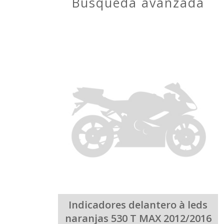
búsqueda avanzada
Indicadores delantero à leds
naranjas 530 T MAX 2012/2016