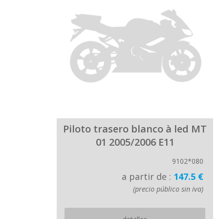
Piloto trasero blanco à led MT
01 2005/2006 E11
9102*080
a partir de :
147.5 €
(precio público sin iva)