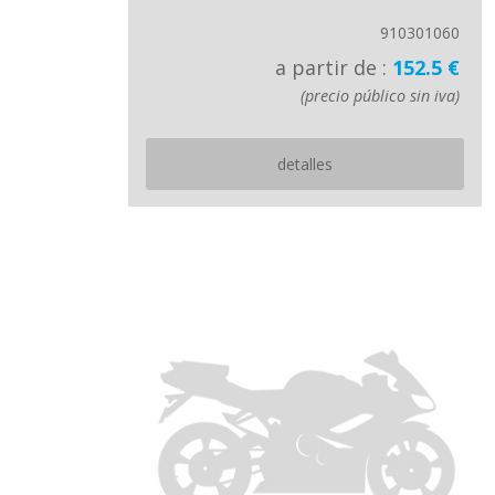
910301060
a partir de :
152.5 €
(precio público sin iva)
detalles