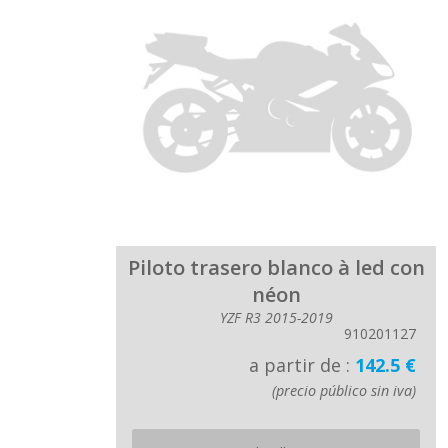
Piloto trasero blanco à led con
néon
YZF R3 2015-2019
910201127
a partir de :
142.5 €
(precio público sin iva)