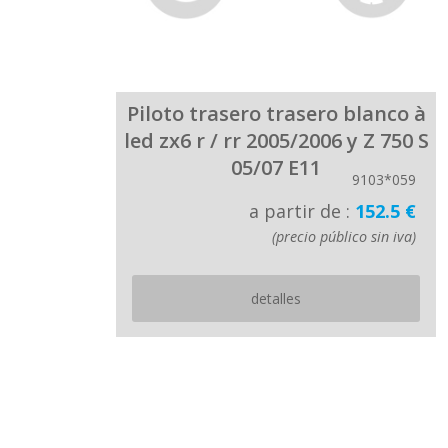
Piloto trasero trasero blanco à
led zx6 r / rr 2005/2006 y Z 750 S
05/07 E11
9103*059
a partir de :
152.5 €
(precio público sin iva)
detalles