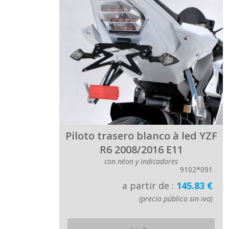
Piloto trasero blanco à led YZF
R6 2008/2016 E11
con néon y indicadores
9102*091
a partir de :
145.83 €
(precio público sin iva)