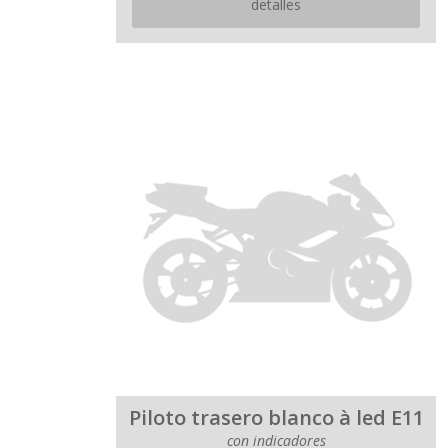
detalles
Piloto trasero blanco à led E11
con indicadores