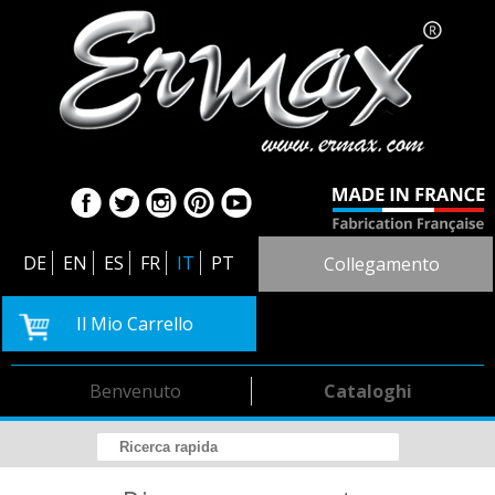
DE
EN
ES
FR
IT
PT
Collegamento
Il Mio Carrello
Benvenuto
Cataloghi