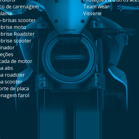
nco de carenagem
team wear
alama
visserie
a-brisas scooter
ebrise moto
ebrise Roadster
ebrise scooter
minador
teções
ncada de motor
ha abs
ha roadster
ha scooter
orte de placa
enagem farol