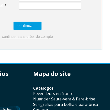
il
*
:
ios
mapa do site
catálogos
revendeurs en france
Nuancier Saute-vent & Pare-brise
serigrafías para bolha e pára-brisa
ssòrios
contato