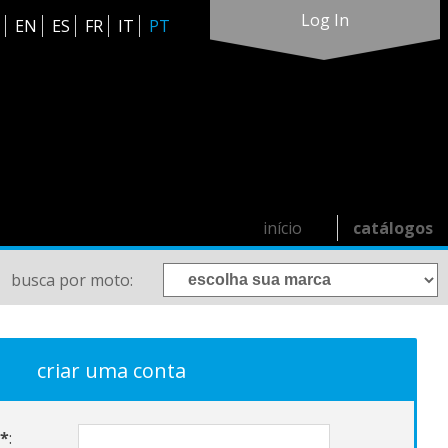
Log In
EN
ES
FR
IT
PT
início
catálogos
busca por moto:
criar uma conta
*
: