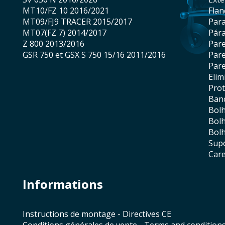
MT10/FZ 10 2016/2021
fla
MT09/FJ9 TRACER 2015/2017
par
MT07(FZ 7) 2014/2017
pár
Z 800 2013/2016
Par
GSR 750 et GSX S 750 15/16 2011/2016
Par
Par
eli
pro
ba
bol
bol
bol
sup
car
Informations
Instructions de montage - Directives CE