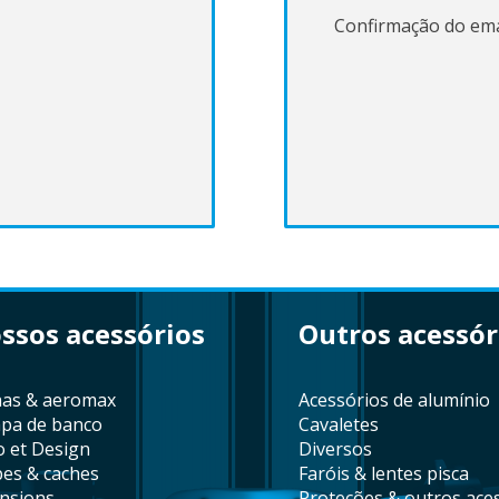
Confirmação do ema
ossos acessórios
outros acessór
lhas & aeromax
acessórios de alumínio
mpa de banco
cavaletes
co et Design
diversos
pes & caches
faróis & lentes pisca
ensions
proteções & outros ace