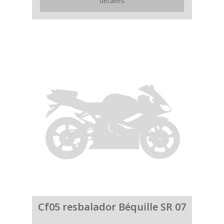
detalles
Cf05 resbalador Béquille SR 07