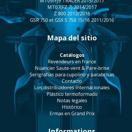
MT09/FJ9 TRACER 2015/2017
MT07(FZ 7) 2014/2017
Z 800 2013/2016
GSR 750 et GSX S 750 15/16 2011/2016
mapa del sitio
catálogos
revendeurs en france
Nuancier Saute-vent & Pare-brise
serigrafías para cupolino y parabrisas
contacto
los distribuidores internacionales
plástico termoformado
notas legales
histórico
Ermax en Grand Prix
Informations