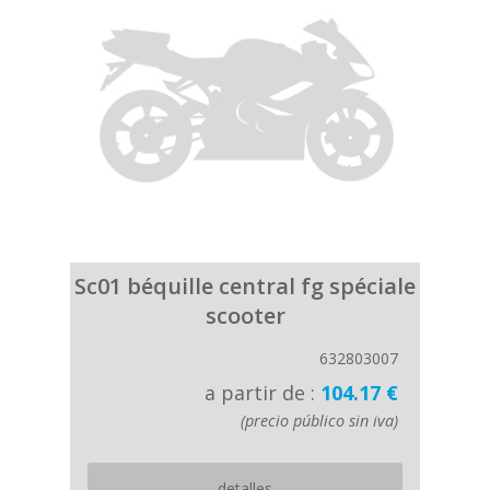
Sc01 béquille central fg spéciale
scooter
632803007
a partir de :
104.17 €
(precio público sin iva)
detalles