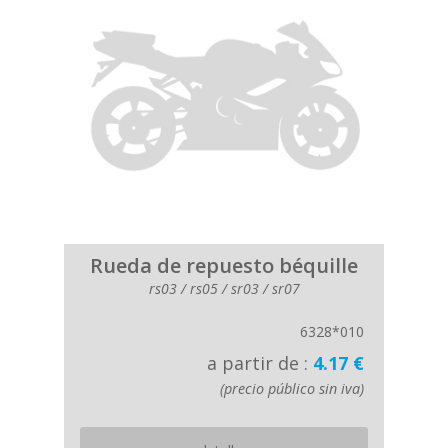
Rueda de repuesto béquille
rs03 / rs05 / sr03 / sr07
6328*010
a partir de :
4.17 €
(precio público sin iva)