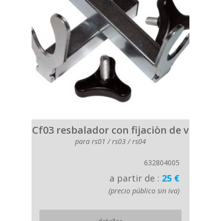
Cf03 resbalador con fijaciòn de v
para rs01 / rs03 / rs04
632804005
a partir de :
25 €
(precio público sin iva)