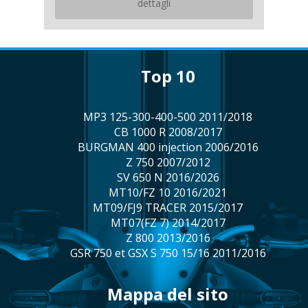
dettagli
top 10
MP3 125-300-400-500 2011/2018
CB 1000 R 2008/2017
BURGMAN 400 injection 2006/2016
Z 750 2007/2012
SV 650 N 2016/2026
MT10/FZ 10 2016/2021
MT09/FJ9 TRACER 2015/2017
MT07(FZ 7) 2014/2017
Z 800 2013/2016
GSR 750 et GSX S 750 15/16 2011/2016
mappa del sito