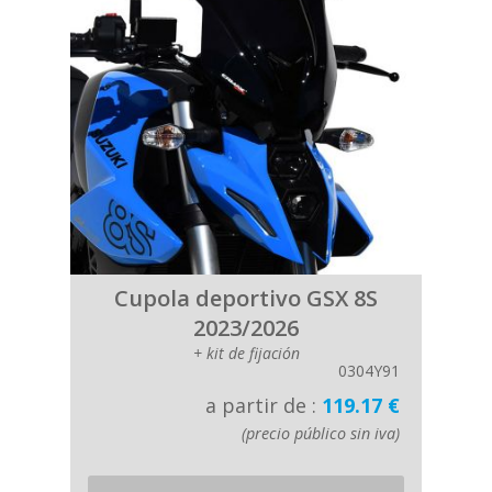
Cupola deportivo GSX 8S
2023/2026
+ kit de fijación
0304Y91
a partir de :
119.17 €
(precio público sin iva)