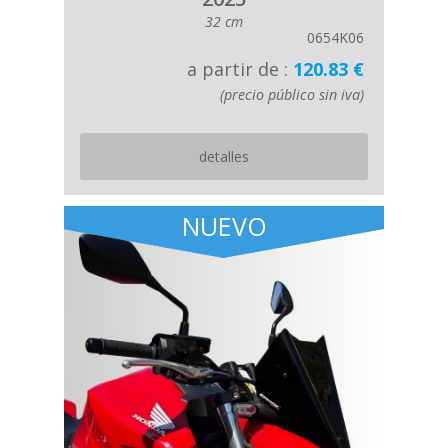
32 cm
0654K06
a partir de :
120.83 €
(precio público sin iva)
detalles
NUEVO