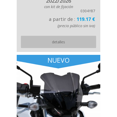
2022/2026
con kit de fijación
0304Y87
a partir de :
119.17 €
(precio público sin iva)
detalles
NUEVO