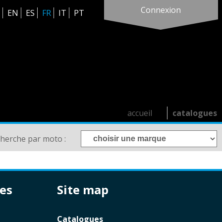
Connexion
EN
ES
FR
IT
PT
accueil
catalogues
cherche par moto :
res
site map
catalogues