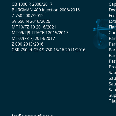
CB 1000 R 2008/2017
ca
BURGMAN 400 injection 2006/2016
De
Z 750 2007/2012
Ec
SV 650 N 2016/2026
Ex
MT10/FZ 10 2016/2021
fl
MT09/FJ9 TRACER 2015/2017
ga
MT07(FZ 7) 2014/2017
pa
Z 800 2013/2016
Pa
GSR 750 et GSX S 750 15/16 2011/2016
Pa
Pa
pa
pr
sa
sa
sa
sa
su
tê