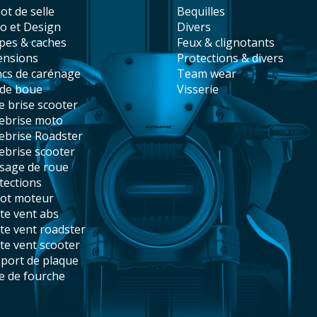
pot de selle
bequilles
co et Design
divers
opes & caches
feux & clignotants
tensions
protections & divers
ancs de carénage
team wear
rde boue
visserie
re brise scooter
rebrise moto
rebrise Roadster
rebrise scooter
ssage de roue
otections
bot moteur
ute vent abs
ute vent roadster
ute vent scooter
pport de plaque
te de fourche