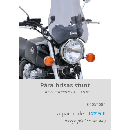
Pára-brisas stunt
H 41 centímetros X L 37cm
0605*084
a partir de :
122.5 €
(preço público sm iva)