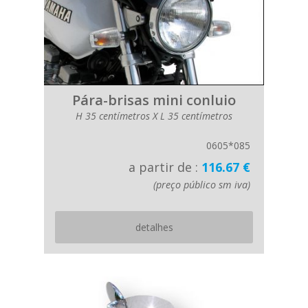
Pára-brisas mini conluio
H 35 centímetros X L 35 centímetros
0605*085
a partir de :
116.67 €
(preço público sm iva)
detalhes