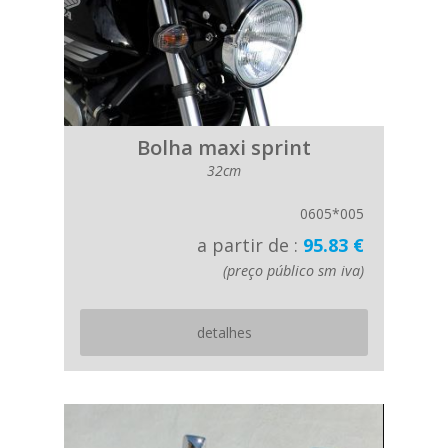
Bolha maxi sprint
32cm
0605*005
a partir de :
95.83 €
(preço público sm iva)
detalhes