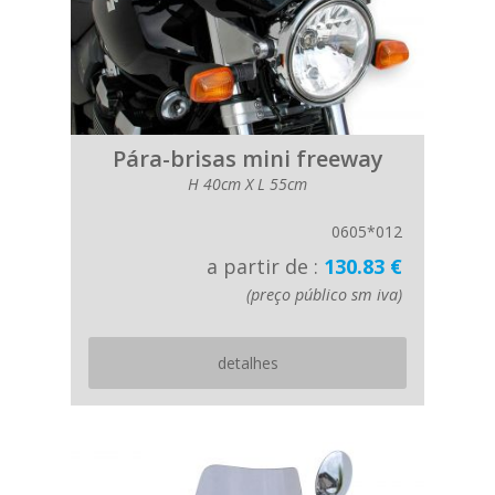
Pára-brisas mini freeway
H 40cm X L 55cm
0605*012
a partir de :
130.83 €
(preço público sm iva)
detalhes