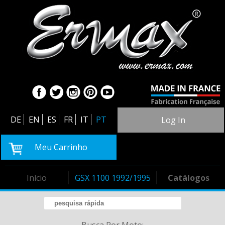
DE
EN
ES
FR
IT
PT
Log In
Meu Carrinho
Início
GSX 1100 1992/1995
Catálogos