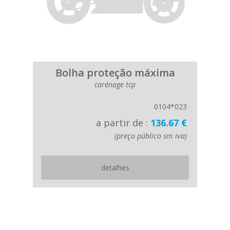
Bolha proteção máxima
carénage tcp
0104*023
a partir de :
136.67 €
(preço público sm iva)
detalhes