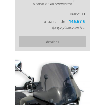
H 50cm X L 60 centímetros
0605*011
a partir de :
146.67 €
(preço público sm iva)
detalhes