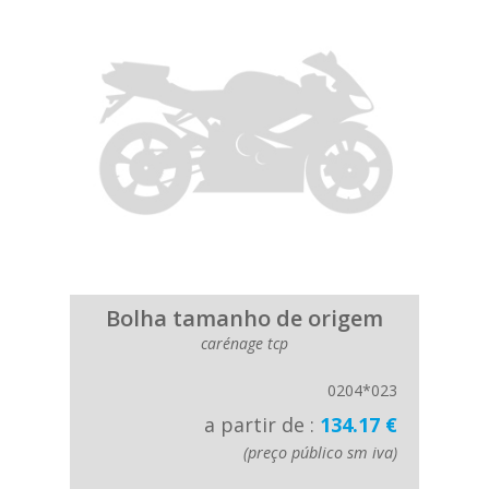
Bolha tamanho de origem
carénage tcp
0204*023
a partir de :
134.17 €
(preço público sm iva)