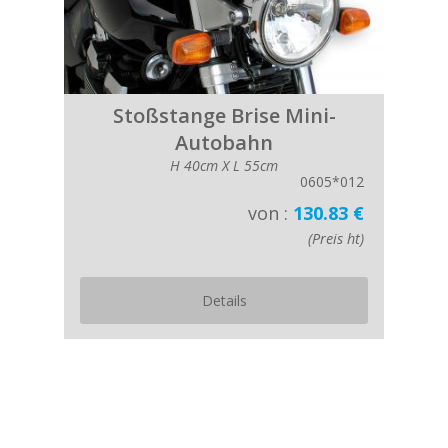
Stoßstange Brise Mini-
Autobahn
H 40cm X L 55cm
0605*012
von :
130.83 €
(Preis ht)
Details