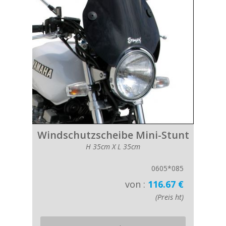
Windschutzscheibe Mini-Stunt
H 35cm X L 35cm
0605*085
von :
116.67 €
(Preis ht)