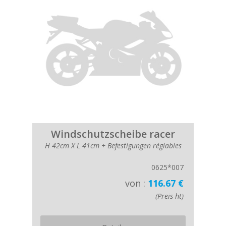
Windschutzscheibe racer
H 42cm X L 41cm + Befestigungen réglables
0625*007
von :
116.67 €
(Preis ht)