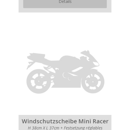
Details
Windschutzscheibe Mini Racer
H 38cm X L 37cm + Festsetzung réglables