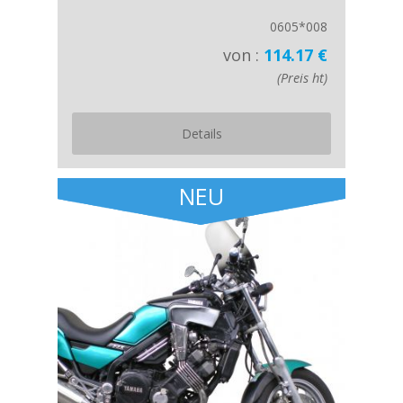
0605*008
von :
114.17 €
(Preis ht)
Details
NEU