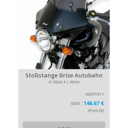
Stoßstange Brise Autobahn
H 50cm X L 60cm
0605*011
von :
146.67 €
(Preis ht)