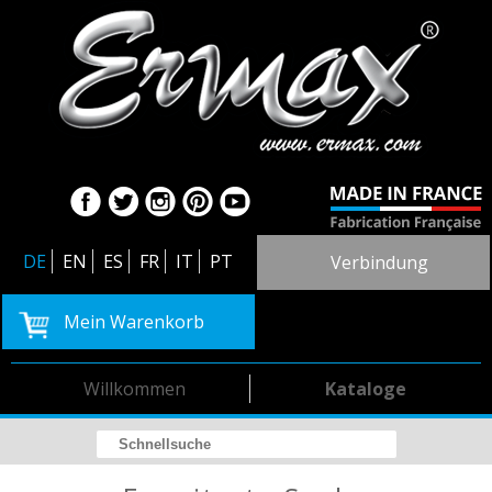
DE
EN
ES
FR
IT
PT
Verbindung
Mein Warenkorb
Willkommen
Kataloge