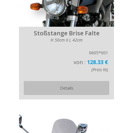
Stoßstange Brise Falte
H 50cm X L 42cm
0605*001
von :
128.33 €
(Preis ht)
Details