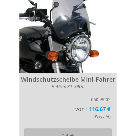
Windschutzscheibe Mini-Fahrer
H 40cm X L 39cm
0605*002
von :
116.67 €
(Preis ht)
Details