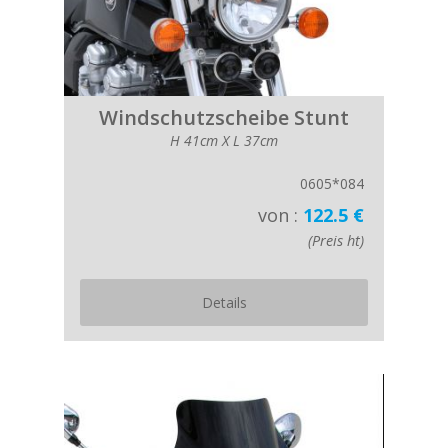
Windschutzscheibe Stunt
H 41cm X L 37cm
0605*084
von :
122.5 €
(Preis ht)
Details