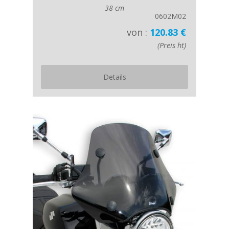
38 cm
0602M02
von :
120.83 €
(Preis ht)
Details