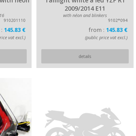
) with néon
Taillight white à led YZF R1
2009/2014 E11
16
with néon and blinkers
910201110
9102*094
 :
145.83 €
from :
145.83 €
rice vat excl.)
(public price vat excl.)
details