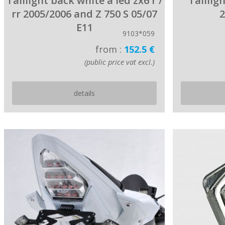
Taillight back white à led zx6 r /
Taillig
rr 2005/2006 and Z 750 S 05/07
2
E11
9103*059
from :
152.5 €
(public price vat excl.)
details