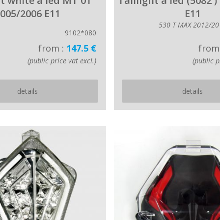
ht white à led MT 01
Taillight à led (5082 
005/2006 E11
E11
530 T MAX 2012/20
9102*080
from :
147.5 €
from
(public price vat excl.)
(public p
details
details