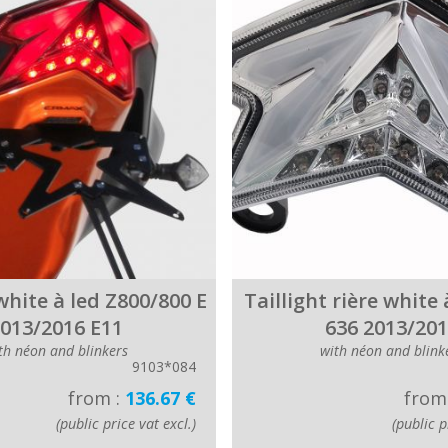
white à led Z800/800 E
Taillight rière white 
013/2016 E11
636 2013/20
th néon and blinkers
with néon and blink
9103*084
from :
136.67 €
from
(public price vat excl.)
(public p