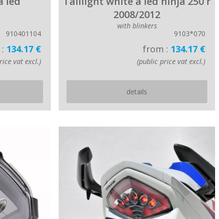
à led
Taillight white à led ninja 250 r
2008/2012
with blinkers
910401104
9103*070
 :
134.17 €
from :
134.17 €
rice vat excl.)
(public price vat excl.)
details