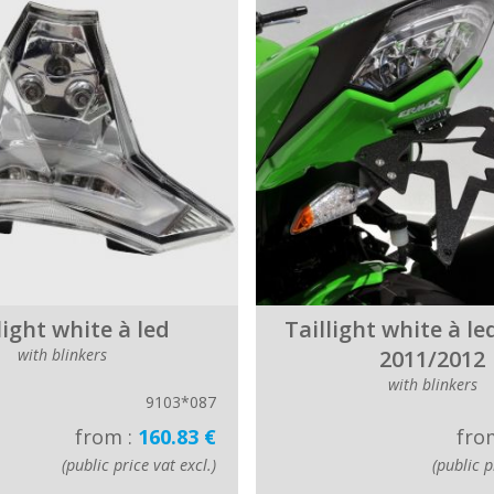
light white à led
Taillight white à le
with blinkers
2011/2012
with blinkers
9103*087
from :
160.83 €
fro
(public price vat excl.)
(public p