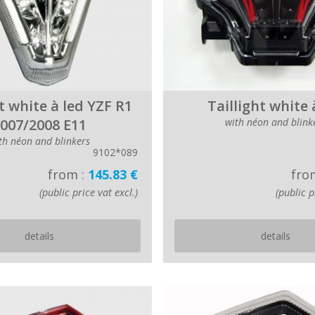
t white à led YZF R1
Taillight white 
007/2008 E11
with néon and blink
th néon and blinkers
9102*089
from :
145.83 €
fro
(public price vat excl.)
(public p
details
details