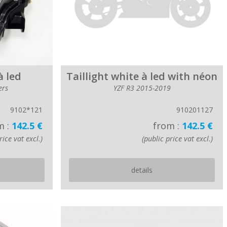
à led
Taillight white à led with néon
ers
YZF R3 2015-2019
9102*121
910201127
m :
142.5 €
from :
142.5 €
rice vat excl.)
(public price vat excl.)
details