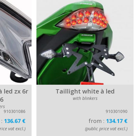
à led zx 6r
Taillight white à led
16
with blinkers
ers
910301086
910301090
 :
136.67 €
from :
134.17 €
rice vat excl.)
(public price vat excl.)