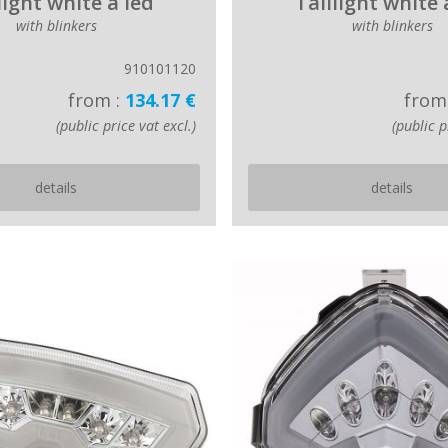
light white à led
Taillight white 
with blinkers
with blinkers
910101120
from :
134.17 €
from
(public price vat excl.)
(public p
details
details