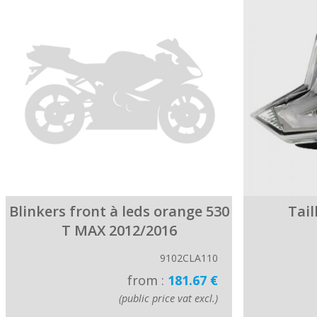
Blinkers front à leds orange 530
Tail
T MAX 2012/2016
9102CLA110
from :
181.67 €
(public price vat excl.)