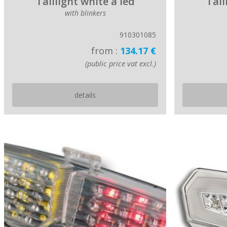
Taillight white à led
Tail
with blinkers
910301085
from :
134.17 €
(public price vat excl.)
details