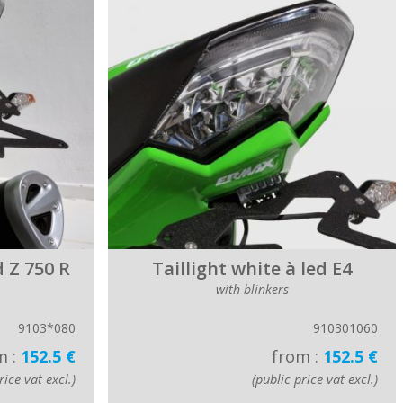
d Z 750 R
Taillight white à led E4
with blinkers
9103*080
910301060
m :
152.5 €
from :
152.5 €
rice vat excl.)
(public price vat excl.)