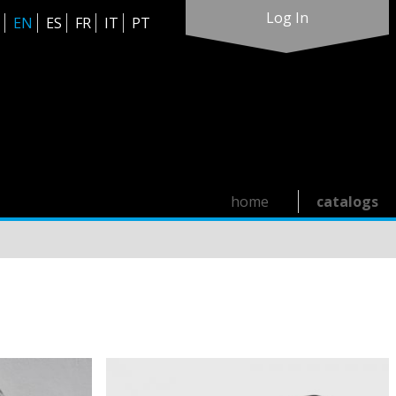
Log In
EN
ES
FR
IT
PT
home
catalogs